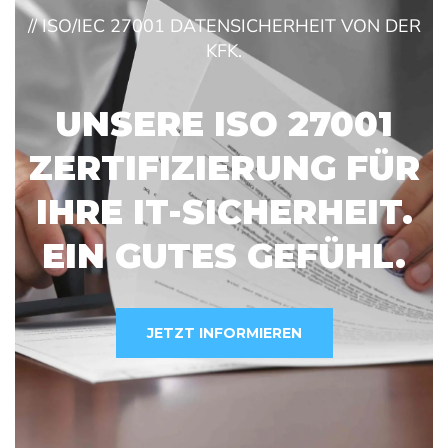
// ISO/IEC 27001 DATENSICHERHEIT VON DER
KFK.
UNSERE ISO 27001
ZERTIFIZIERUNG FÜR
IHRE IT-SICHERHEIT.
EIN GUTES GEFÜHL.
JETZT INFORMIEREN